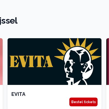
jssel
EVITA
Bestel tickets