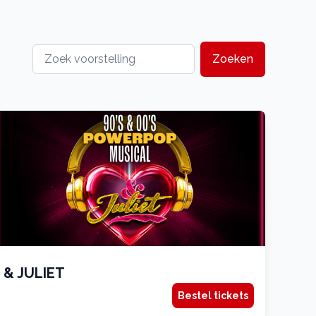
Zoeken
& JULIET
Bestel tickets