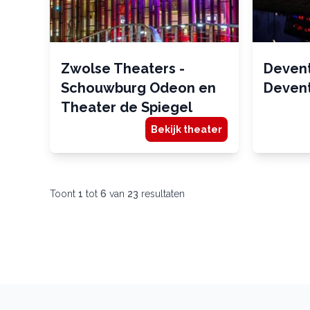
Zwolse Theaters -
Deven
Schouwburg Odeon en
Deven
Theater de Spiegel
Bekijk theater
Toont
1
tot
6
van
23
resultaten