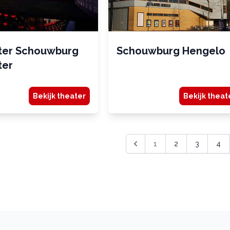
ter Schouwburg
Schouwburg Hengelo
ter
Bekijk theater
Bekijk theat
1
2
3
4