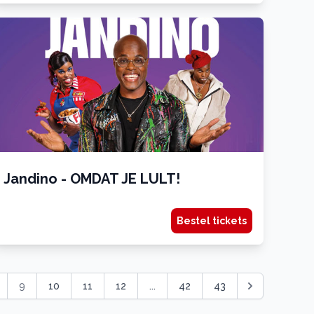
Jandino - OMDAT JE LULT!
Bestel tickets
9
10
11
12
...
42
43