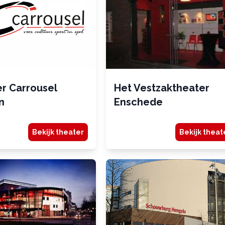
r Carrousel
Het Vestzaktheater
n
Enschede
Bekijk theater
Bekijk theat