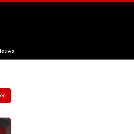
ieuws
en