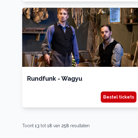
Rundfunk - Wagyu
Bestel tickets
Toont
13
tot
18
van
258
resultaten