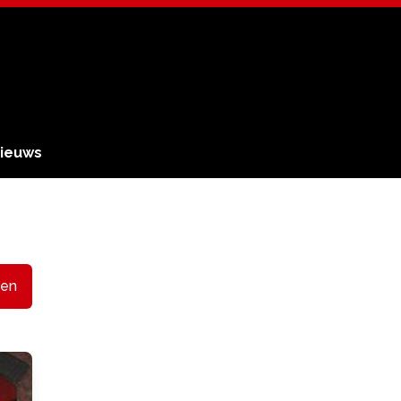
ieuws
en