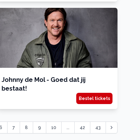
Johnny de Mol - Goed dat jij
bestaat!
Bestel tickets
6
7
8
9
10
...
42
43