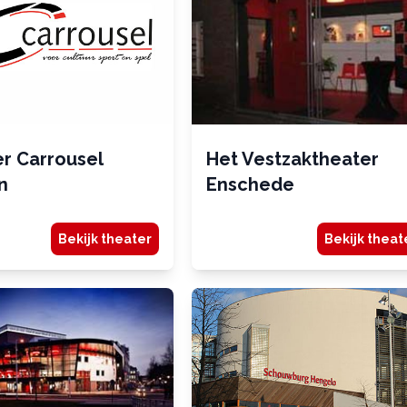
r Carrousel
Het Vestzaktheater
n
Enschede
Bekijk theater
Bekijk theat