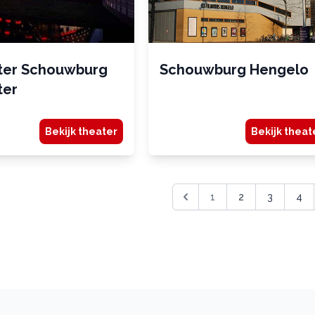
ter Schouwburg
Schouwburg Hengelo
ter
Bekijk theater
Bekijk theat
1
2
3
4