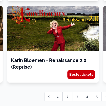
Karin Bloemen - Renaissance 2.0
(Reprise)
Bestel tickets
1
2
3
4
5