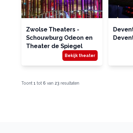
Zwolse Theaters -
Deven
Schouwburg Odeon en
Deven
Theater de Spiegel
Bekijk theater
Toont
1
tot
6
van
23
resultaten